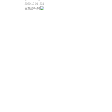
2020-12-01
|
231
용호금속(주)