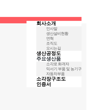
회사소개
인사말
생산설비현황
연혁
조직도
오시는길
생산공정도
주요생산품
소각로 화격자
믹서기 부품 및 농기구
자동차부품
소각장구조도
인증서