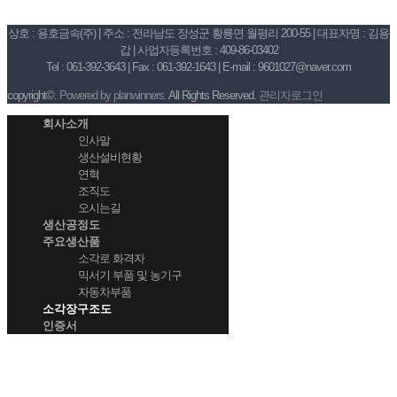
상호 : 용호금속(주) | 주소 : 전라남도 장성군 황룡면 월평리 200-55 | 대표자명 : 김용
갑 | 사업자등록번호 : 409-86-03402
Tel : 061-392-3643 | Fax : 061-392-1643 | E-mail : 9601027@naver.com
copyright©.
Powered by planwinners.
All Rights Reserved.
관리자로그인
회사소개
인사말
생산설비현황
연혁
조직도
오시는길
생산공정도
주요생산품
소각로 화격자
믹서기 부품 및 농기구
자동차부품
소각장구조도
인증서